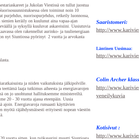
stariaskareet ja Jukolan Viestissä on tullut juostua
Nuorisosuunnistuksessa olen toiminut noin 10
t purjehdus, nuorisopurjehdus, retkeily luonnossa,
 sienien keräily on kuulunut aina vapaa-ajan
Saaristomeri:
väällä ja syksyllä kuuluvat askareisiini. Uusiutuvia
http://www.karivier
kaavassa olen rakennellut aurinko- ja tuulienergiaan
 on nyt Siuntiossa pyörinyt 2 vuotta ja arvokasta
Läntinen Uusimaa:
http://www.karivie
lasta.
Colin Archer klas
aratkaisuista ja niiden vaikutuksista jälkipolville.
http://www.karivie
a teettämä laaja tutkimus aiheesta ja energiavarojen
ämä on jo unohtunut hallituksemme ministereiltä.
veneilykuvia
me 20 - 30 vuotta ajassa eteenpäin. Uusia
ä ajoin. Energiavaroja runsaasti käyttävien
n myötä räjähdysmäisesti erityisesti nopean väestön
lä.
Kotisivut :
:
http://www.karivie
 20 vuotta sitten, kun työkaverini muutti Siuntiosta