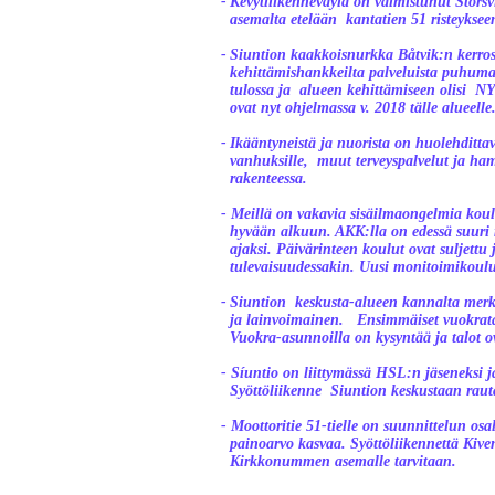
-
Kevytliikenneväylä on valmistunut Störsvi
asemalta etelään kantatien 51 risteyksee
-
Siuntion kaakkoisnurkka Båtvik:n kerros-
kehittämishankkeilta palveluista puhumat
tulossa ja alueen kehittämiseen olisi NY
ovat nyt ohjelmassa v. 2018 tälle alueelle
-
Ikääntyneistä ja nuorista on huolehdittav
vanhuksille, muut terveyspalvelut ja ham
rakenteessa.
-
Meillä on vakavia sisäilmaongelmia koulu
hyvään alkuun. AKK:lla on edessä suuri r
ajaksi. Päivärinteen koulut ovat suljettu 
tulevaisuudessakin. Uusi monitoimikoulu
-
Siuntion keskusta-alueen kannalta merk
ja lainvoimainen. Ensimmäiset vuokratal
Vuokra-asunnoilla on kysyntää ja talot ov
-
Síuntio on liittymässä HSL:n jäseneksi ja
Syöttöliikenne Siuntion keskustaan rautat
-
Moottoritie 51-tielle on suunnittelun osa
painoarvo kasvaa. Syöttöliikennettä Kiv
Kirkkonummen asemalle tarvitaan.