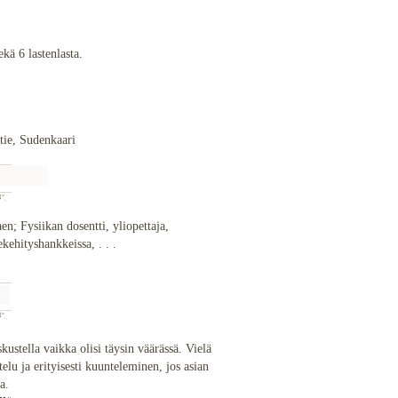
ekä 6 lastenlasta.
:
tie, Sudenkaari
en; Fysiikan dosentti, yliopettaja,
kehityshankkeissa, . . .
skustella vaikka olisi täysin väärässä. Vielä
elu ja erityisesti kuunteleminen, jos asian
sa.