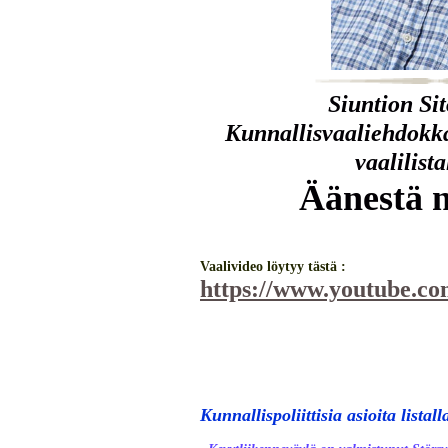
Siuntion Si
Kunnallisvaaliehdokk
vaalilista
Äänestä
Vaalivideo löytyy tästä :
https://www.youtube.
Kunnallispoliittisia asioita listall