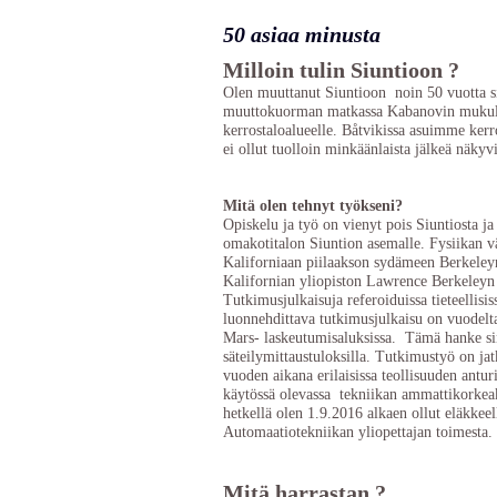
50 asiaa minusta
Milloin tulin Siuntioon ?
Olen muuttanut Siuntioon noin 50 vuotta 
muuttokuorman matkassa Kabanovin mukulak
kerrostaloalueelle. Båtvikissa asuimme kerro
ei ollut tuolloin minkäänlaista jälkeä näkyvi
Mitä olen tehnyt työkseni?
Opiskelu ja työ on vienyt pois Siuntiosta
omakotitalon Siuntion asemalle. Fysiikan 
Kaliforniaan piilaakson sydämeen Berkeleyn
Kalifornian yliopiston Lawrence Berkeleyn
Tutkimusjulkaisuja referoiduissa tieteellisi
luonnehdittava tutkimusjulkaisu on vuodelt
Mars- laskeutumisaluksissa. Tämä hanke sin
säteilymittaustuloksilla. Tutkimustyö on ja
vuoden aikana erilaisissa teollisuuden antur
käytössä olevassa tekniikan ammattikorkeak
hetkellä olen 1.9.2016 alkaen ollut eläkke
Automaatiotekniikan yliopettajan toimesta.
Mitä harrastan ?