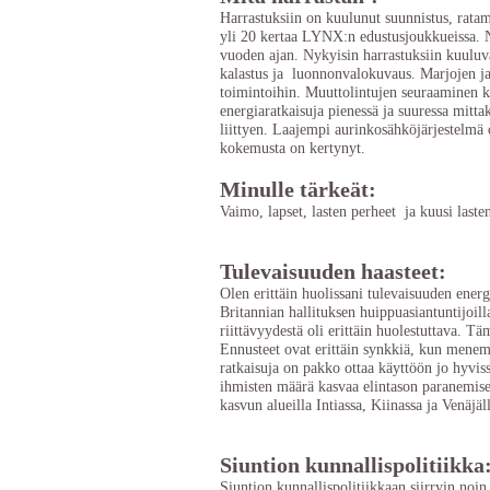
Harrastuksiin on kuulunut suunnistus, ratame
yli 20 kertaa LYNX:n edustusjoukkueissa. 
vuoden ajan. Nykyisin harrastuksiin kuuluva
kalastus ja luonnonvalokuvaus. Marjojen ja
toimintoihin. Muuttolintujen seuraaminen ke
energiaratkaisuja pienessä ja suuressa mitta
liittyen. Laajempi aurinkosähköjärjestelmä
kokemusta on kertynyt.
Minulle tärkeät:
Vaimo, lapset, lasten perheet ja kuusi lasten
Tulevaisuuden haasteet:
Olen erittäin huolissani tulevaisuuden energi
Britannian hallituksen huippuasiantuntijoill
riittävyydestä oli erittäin huolestuttava. T
Ennusteet ovat erittäin synkkiä, kun menem
ratkaisuja on pakko ottaa käyttöön jo hyviss
ihmisten määrä kasvaa elintason paranemise
kasvun alueilla Intiassa, Kiinassa ja Venäjäl
Siuntion kunnallispolitiikka
Siuntion kunnallispolitiikkaan siirryin noin