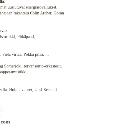
llä:
mat uusiutuvat energiasovellukset,
veneiden rakentelu Colin Archer, Göran
uva:
storiikki, Pitkäpaasi,
 Vielä virtaa, Pokka pitää, ...
g Somerjoki, torvensoitto-orkesterit,
 oopperamusiikki, ...
:
silia, Huippuvuoret, Uusi-Seelanti
.com