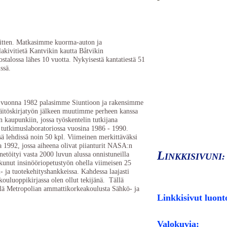
sitten. Matkasimme kuorma-auton ja
ivitietä Kantvikin kautta Båtvikin
stalossa lähes 10 vuotta. Nykyisestä kantatiestä 51
ssä.
 ja vuonna 1982 palasimme Siuntioon ja rakensimme
väitöskirjatyön jälkeen muutimme perheen kanssa
 kaupunkiin, jossa työskentelin tutkijana
 tutkimuslaboratoriossa vuosina 1986 - 1990.
ssä lehdissä noin 50 kpl. Viimeinen merkittäväksi
a 1992, jossa aiheena olivat piianturit NASA:n
L
etöityi vasta 2000 luvun alussa onnistuneilla
INKKISIVUNI:
tkunut insinööriopetustyön ohella viimeisen 25
i- ja tuotekehityshankkeissa. Kahdessa laajasti
ouluoppikirjassa olen ollut tekijänä. Tällä
ellä Metropolian ammattikorkeakoulusta Sähkö- ja
Linkkisivut luonto
Valokuvia: