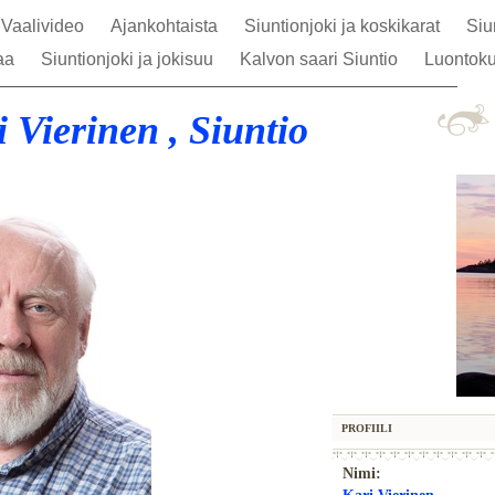
Vaalivideo
Ajankohtaista
Siuntionjoki ja koskikarat
Siu
taa
Siuntionjoki ja jokisuu
Kalvon saari Siuntio
Luontoku
 Vierinen , Siuntio
PROFIILI
Nimi: