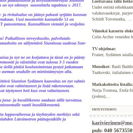
kin paikallistielle ja kevytliikenneväylä Siuntion
Luettavana tällä hetke
n on nyt edennyt suunnittelu tapahtuu v. 2017.
Uudet entistä tehokkaam
valokuvauskirjat, purje
 ja rivitaloalue on jäänyt pahasti syrjään kunnan
Schildt Toivematka, ...
takaan. Uusi moottoritie kantatielle 51 on
T panostettava. Kunnallinen viemäri ja vesijohto
.
Viimeksi katsottu elok
Colin Archer veneiden hi
a! Paikallinen terveyshuolto, palvelutalo
mashoito on säilytettävä Siuntiossa uudessa Sote-
TV-ohjelmat:
Frasier, Sydämen asialla,
issa ja nyt ne on korjattava ja tässä on jo päästy
emontti ja väistötilat ovat tulossa 3-5 vuoden
Muusikot:
Rauli Baddin
ja siellä pitäisi koulutoimintaa pystyä jatkamaan
 aseman seudulle on mietintämyssyn alla.
Tsaikovski, italialainen
ittävä Siuntion Sydämen kaavoitus on nyt valmis
Matkakohteita listalla
ot ovat valmistuneet ja lisää rakennetaan.
Norja Tromssa, Etelä-Si
at täyttyneet heti kun ovat valmistuneet.
(joskus),...
 juna- ja bussiliikenne saadaan tällä turvattua.
ieasemalle vaatii bussiliikennettä.
YHTEYSTIEDOT:
lta loppuvaiheessa ja tieyhteyden merkitys sekä
enlahden Länsimetron päätepysäkille ja
karivierinen@me
puh: 040 5673550