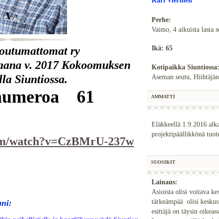
Kari Vierinen
Perhe:
Vaimo, 4 aikuista lasta s
toutumattomat ry
Ikä: 65
aana v. 2017 Kokoomuksen
Kotipaikka Siuntiossa
lla Siuntiossa.
Aseman seutu, Hiihtäjän
 numeroa 61
AMMATTI
Eläkkeellä 1.9.2016 alka
projektipäällikkönä tuote
com/watch?v=CzBMrU-237w
SUOSIKIT
Lainaus:
Asioista olisi voitava ke
tärkeämpää olisi keskust
ani:
esittäjä on täysin oikeas